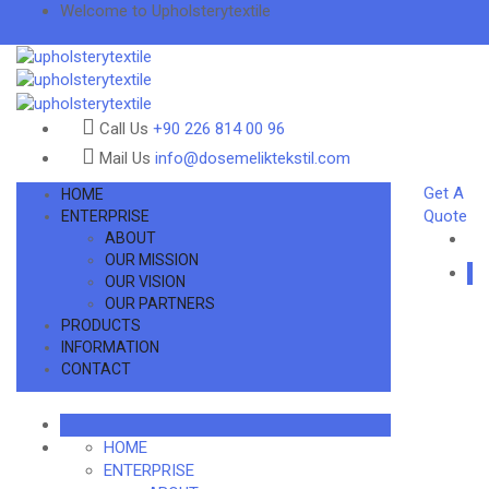
Welcome to Upholsterytextile
Call Us
+90 226 814 00 96
Mail Us
info@dosemeliktekstil.com
Get A
HOME
Quote
ENTERPRISE
ABOUT
OUR MISSION
OUR VISION
OUR PARTNERS
PRODUCTS
INFORMATION
CONTACT
HOME
ENTERPRISE