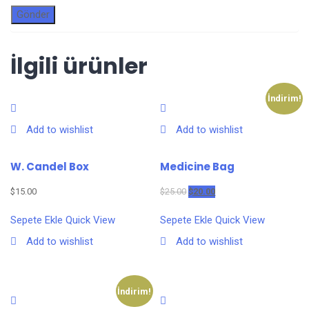
İlgili ürünler
İndirim!
Add to wishlist
Add to wishlist
W. Candel Box
Medicine Bag
Orijinal
Şu
$
15.00
$
25.00
$
20.00
fiyat:
andaki
$25.00.
fiyat:
Sepete Ekle
Quick View
Sepete Ekle
Quick View
$20.00.
Add to wishlist
Add to wishlist
İndirim!