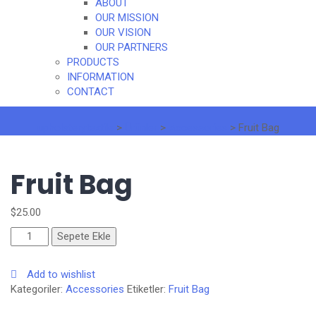
ABOUT
OUR MISSION
OUR VISION
OUR PARTNERS
PRODUCTS
INFORMATION
CONTACT
upholsterytextile
>
Ürünler
>
Accessories
>
Fruit Bag
Fruit Bag
$
25.00
Fruit
Sepete Ekle
Bag
adet
Add to wishlist
Kategoriler:
Accessories
Etiketler:
Fruit Bag